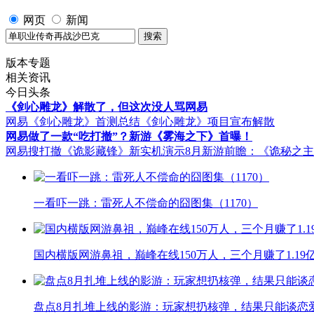
网页
新闻
版本专题
相关资讯
今日头条
《剑心雕龙》解散了，但这次没人骂网易
网易《剑心雕龙》首测总结
《剑心雕龙》项目宣布解散
网易做了一款“吃打撤”？新游《雾海之下》首曝！
网易搜打撤《诡影藏锋》新实机演示
8月新游前瞻：《诡秘之
一看吓一跳：雷死人不偿命的囧图集（1170）
国内横版网游鼻祖，巅峰在线150万人，三个月赚了1.19
盘点8月扎堆上线的影游：玩家想扔核弹，结果只能谈恋