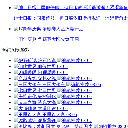
绅士日报：国服停服，但日服依旧活得滋润！涩涩新角太
17周年庆典 争霸赛大区火爆开启
热门测试游戏
炉石传说
08-05
仙侠世界
08-05
闪耀暖暖
08-05
穿越火线
08-06
三国大领主
08-06
七日世界
08-06
失控进化
08-06
遗忘之海
08-06
大道仙途
08-06
不思议迷宫
08-06
诡影藏锋
08-07
奥比岛：梦想国度
08-0