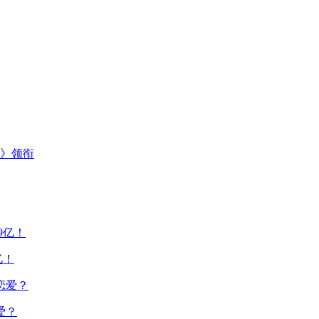
主》领衔
亿！
爱？