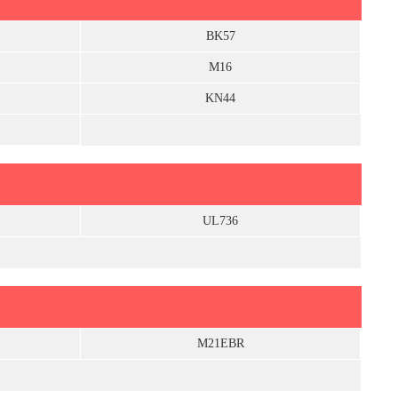
BK57
M16
KN44
UL736
M21EBR