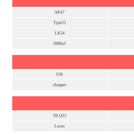
AK47
Type25
LK24
HBRa3
S36
chopper
DLQ33
Locus