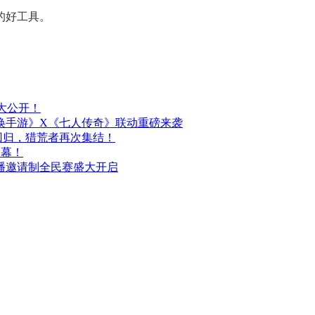
的好工具。
情报大公开！
唤手游》X《七人传奇》联动重磅来袭
回归，猎荒者再次集结！
启幕！
播邀请制全民赛盛大开启