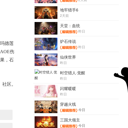
地牢猎手6
2天前
天堂：血统
昨日
炉石传说
玛德莲
昨日
AOE伤
仙侠世界
果，石
昨日
时空猎人·觉醒
昨日
》社区。
闪耀暖暖
昨日
穿越火线
今日
三国大领主
今日