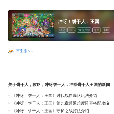
冲呀！饼干人：王国
社交
RPG
角色扮演
海外
卡牌
再逛逛>>
关于
饼干人
，
攻略
，
冲呀饼干人
，
冲呀饼干人王国
的新闻
《冲呀！饼干人：王国》讨伐战自爆队玩法介绍
《冲呀！饼干人：王国》第九章普通难度阵容搭配攻略
《冲呀！饼干人：王国》守护之战打法介绍