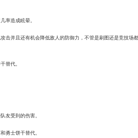
定几率造成眩晕。
hinaJoy小姐姐精选：绝
一看吓一跳：雷
ShowGirl与Coser大赏！
的囧图集（1169
电攻击并且还有机会降低敌人的防御力，不管是刷图还是竞技场
饼干替代。
少队友受到的伤害。
莓和勇士饼干替代。