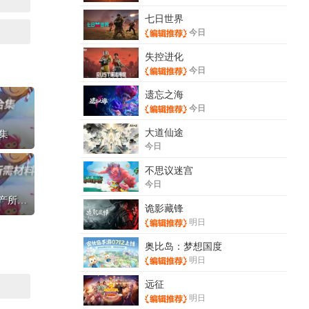
七日世界
今日
失控进化
今日
遗忘之海
今日
大道仙途
集
今日
不思议迷宫
今日
【冲呀饼干人王国】热腾腾面包工坊生产所需材料
诡影藏锋
明日
奥比岛：梦想国度
明日
远征
明日