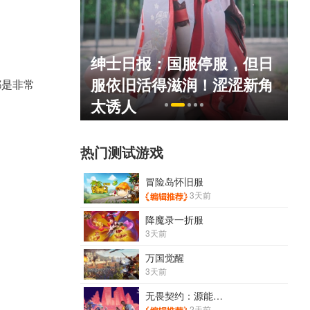
绅士日报：国服停服，但日
死人不偿命
服依旧活得滋润！涩涩新角
）
都是非常
太诱人
热门测试游戏
冒险岛怀旧服
3天前
降魔录一折服
3天前
万国觉醒
3天前
无畏契约：源能行动
2天前