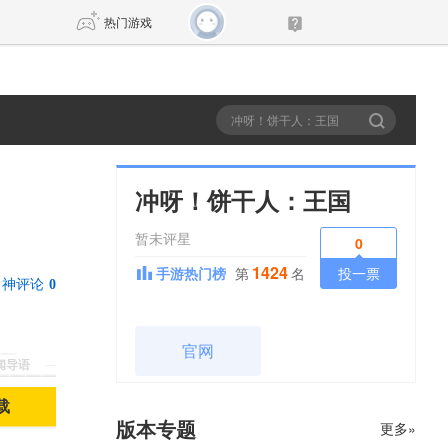
热门游戏
DNF
传奇4
剑网3旗舰版
新天龙八部
冲呀！饼干人：王国
暂未评星
自由
诛仙世界
新仙侠5
0
1424
手游热门榜
第
名
投一票
神评论
0
官网
新闻导语
载
版本专题
更多»