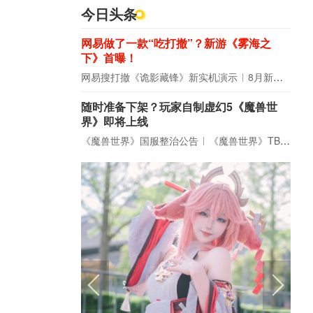
今日头条
网易做了一款“吃打撤”？新游《雾海之
下》首曝！
网易搜打撤《诡影藏锋》新实机演示
8月新游前瞻：《诡秘之主》领衔
随时准备下架？玩家自制虚幻5《魔兽世
界》即将上线
《魔兽世界》国服整治公告
《魔兽世界》TBC周年大更：双经典团本回归！