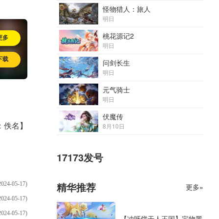
怪物猎人：旅人
明日
桃花源记2
更多
明日
下载
问剑长生
明日
元气骑士
明日
伏魔传
：佚名】
8月10日
17173发号
精华推荐
2024-05-17)
更多»
2024-05-17)
2024-05-17)
【冲呀饼干人王国】宝物黑