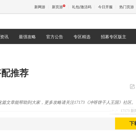
新网游
新页游
礼包/激活码
今日开服
热门页游
资讯
最强攻略
官方公告
专区精选
招募专区版主
魔兽
天堂
搭配推荐
王权与
篇文章能帮助到大家，更多攻略请关注17173《冲呀饼干人王国》社区。
17173 
下