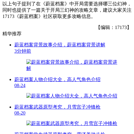
以上句子提到了在《蔚蓝档案》中开局需要选择哪三位幻神，
同时也提供了一篇关于开局三幻神的攻略文章，建议大家关注
17173《蔚蓝档案》社区获取更多攻略信息。
【编辑：17173】
精华推荐
蔚蓝档案背景故事介绍，蔚蓝档案背景讲解
3分钟前
蔚蓝档案人物介绍大全，高人气角色介绍
08-24
蔚蓝档案武器原型考究，月雪宫子冲锋枪
08-20