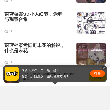
08-18
蔚蓝档案SD小人细节，涂鸦
与观察合集
08-18
蔚蓝档案考据哥未花的解说，
什么是未花
08-18
玩硬核游戏，用一起一起上！
打开
《碧蓝档案》特别委托据点防御的
蔚蓝档案突破材料的原型讲
查看
看资讯、找游戏、领礼包更方便！
第四关
解：错位的遗存
08-18
更多精彩内容