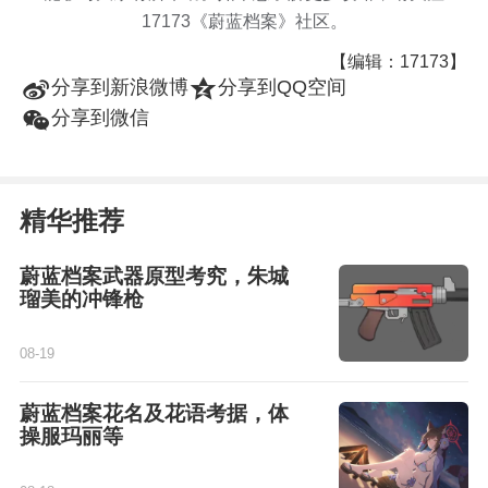
17173《蔚蓝档案》社区。
【编辑：17173】
t
z
分享到新浪微博
分享到QQ空间
w
分享到微信
精华推荐
蔚蓝档案武器原型考究，朱城
瑠美的冲锋枪
08-19
蔚蓝档案花名及花语考据，体
操服玛丽等