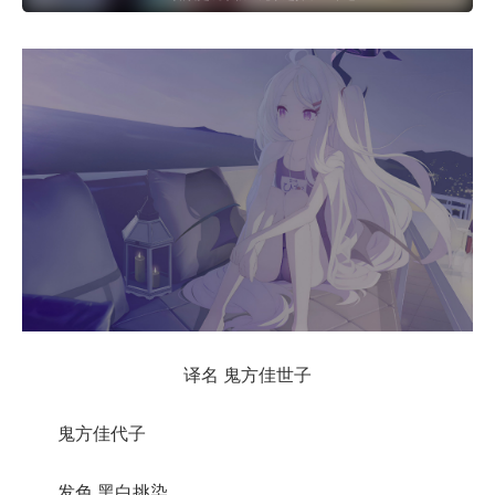
样“极端”的对话渠道..
译名 鬼方佳世子
鬼方佳代子
发色 黑白挑染