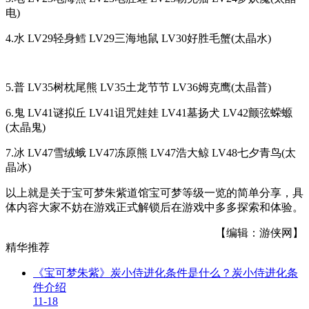
电)
4.水 LV29轻身鳕 LV29三海地鼠 LV30好胜毛蟹(太晶水)
5.普 LV35树枕尾熊 LV35土龙节节 LV36姆克鹰(太晶普)
6.鬼 LV41谜拟丘 LV41诅咒娃娃 LV41墓扬犬 LV42颤弦蝾螈
(太晶鬼)
7.冰 LV47雪绒蛾 LV47冻原熊 LV47浩大鲸 LV48七夕青鸟(太
晶冰)
以上就是关于宝可梦朱紫道馆宝可梦等级一览的简单分享，具
体内容大家不妨在游戏正式解锁后在游戏中多多探索和体验。
【编辑：游侠网】
精华推荐
《宝可梦朱紫》炭小侍进化条件是什么？炭小侍进化条
件介绍
11-18