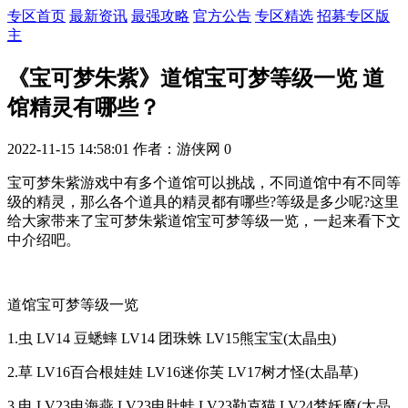
专区首页
最新资讯
最强攻略
官方公告
专区精选
招募专区版
主
《宝可梦朱紫》道馆宝可梦等级一览 道
馆精灵有哪些？
2022-11-15 14:58:01
作者：游侠网
0
宝可梦朱紫游戏中有多个道馆可以挑战，不同道馆中有不同等
级的精灵，那么各个道具的精灵都有哪些?等级是多少呢?这里
给大家带来了宝可梦朱紫道馆宝可梦等级一览，一起来看下文
中介绍吧。
道馆宝可梦等级一览
1.虫 LV14 豆蟋蟀 LV14 团珠蛛 LV15熊宝宝(太晶虫)
2.草 LV16百合根娃娃 LV16迷你芙 LV17树才怪(太晶草)
3.电 LV23电海燕 LV23电肚蛙 LV23勒克猫 LV24梦妖魔(太晶