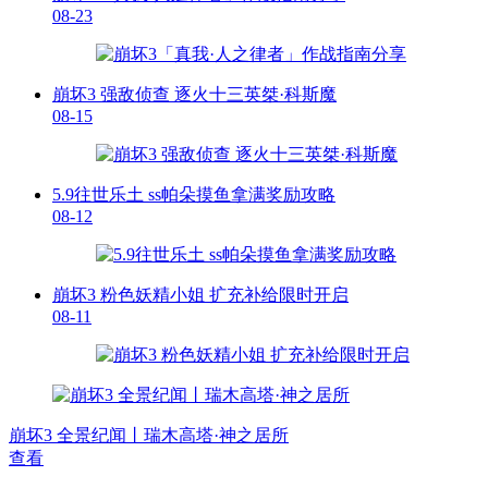
08-23
崩坏3 强敌侦查 逐火十三英桀·科斯魔
08-15
5.9往世乐土 ss帕朵摸鱼拿满奖励攻略
08-12
崩坏3 粉色妖精小姐 扩充补给限时开启
08-11
崩坏3 全景纪闻丨瑞木高塔·神之居所
查看