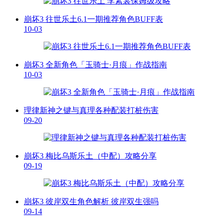
崩坏3 往世乐土6.1一期推荐角色BUFF表
10-03
崩坏3 全新角色「玉骑士·月痕」作战指南
10-03
理律新神之键与真理各种配装打桩伤害
09-20
崩坏3 梅比乌斯乐土（中配）攻略分享
09-19
崩坏3 彼岸双生角色解析 彼岸双生强吗
09-14