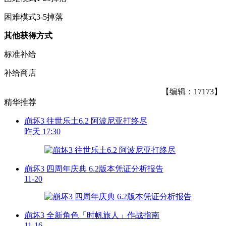
困难模式3-5掉落
其他获得方式
标准补给
补给商店
【编辑：17173】
精华推荐
崩坏3 往世乐土6.2 阿波尼亚打终尽
昨天 17:30
崩坏3 四周年庆典 6.2版本凭证分析报告
11-20
崩坏3 全新角色「时帆旅人」作战指南
11-16