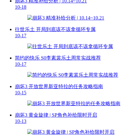
崩坏3 精准补给分析 | 10.14~10.21
10-18
往世乐土 开局到底该不该拿循环专属
10-17
简约的快乐 S0李素裳乐土周常实战推荐
10-17
崩坏3 开放世界新亚特拉的任务攻略指南
10-15
崩坏3 黄金旋律 | SP角色补给限时开启
10-13