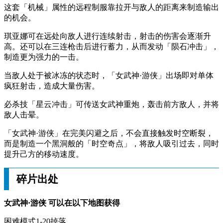
这套「机械」属性的远程制服靠拉开与敌人的距离来制造输出
的机会。
琪亚娜可在远处向敌人进行连续射击，射击的伤害会逐渐升
高。还可以在三连枪击后进行蓄力，从而发动「陨石冲击」，
制造更为强力的一击。
当敌人处于被冰冻的状态时，「女武神·游侠」出场即对单体
疯狂射击，造成大量伤害。
必杀技「星云冲击」可传送女武神重炮，轰击前方敌人，并将
敌人击晕。
「女武神·游侠」在完美闪避之后，不会直接触发时空断裂，
而是制造一个黑洞般的「时空奇点」，将敌人吸引过去，同时
提升己方的移动速度。
碎片出处
女武神·游侠 可以在以下地图获得
困难模式1-20掉落