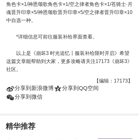
角色卡×1/神恩颂歌角色卡×1/空之律者角色卡×1/苍骑士·月
魂晋升印章×5/神恩颂歌晋升印章×5/空之律者晋升印章×10
中自选一种。
*详细信息可前往服装补给界面查看。
以上是《崩坏3 时光追忆丨服装补给限时开启》希望
这篇文章能帮助到大家，更多攻略请关注17173《崩坏3》
社区。
【编辑：17173】
t
z
分享到新浪微博
分享到QQ空间
w
分享到微信
精华推荐