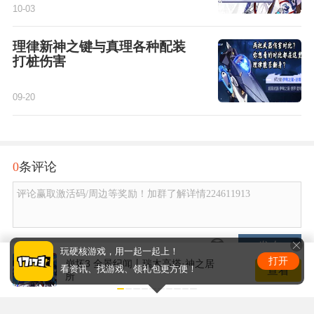
10-03
理律新神之键与真理各种配装
打桩伤害
09-20
0
条评论
评论赢取激活码/周边等奖励！加群了解详情224611913
发布
玩硬核游戏，用一起一起上！
打开
崩坏3 全景纪闻丨瑞木高塔·神之居
查看
看资讯、找游戏、领礼包更方便！
所