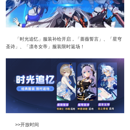
「时光追忆」服装补给开启，「蔷薇誓言」、「星穹
圣诗」、「凛冬女帝」服装限时返场！
>>开放时间