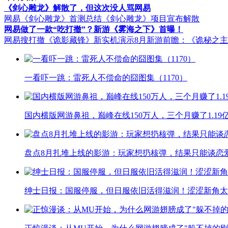
《剑心雕龙》解散了，但这次没人骂网易
网易《剑心雕龙》首测总结
《剑心雕龙》项目宣布解散
网易做了一款“吃打撤”？新游《雾海之下》首曝！
网易搜打撤《诡影藏锋》新实机演示
8月新游前瞻：《诡秘之
一看吓一跳：雷死人不偿命的囧图集（1170）
国内横版网游鼻祖，巅峰在线150万人，三个月赚了1.19
盘点8月扎堆上线的影游：玩家想扔核弹，结果只能谈恋
绅士日报：国服停服，但日服依旧活得滋润！涩涩新角太