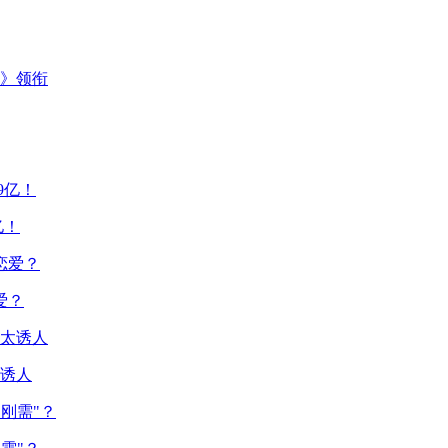
主》领衔
亿！
爱？
诱人