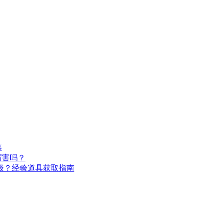
鉴
厉害吗？
级？经验道具获取指南