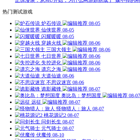
正惊漫谈：从MU开始，为什么网游翅膀成了"躲不掉的刚
热门测试游戏
炉石传说
08-05
仙侠世界
08-05
闪耀暖暖
08-05
穿越火线
08-06
三国大领主
08-06
七日世界
08-06
失控进化
08-06
遗忘之海
08-06
大道仙途
08-06
不思议迷宫
08-06
诡影藏锋
08-07
奥比岛：梦想国度
08-0
远征
08-07
怪物猎人：旅人
08-07
桃花源记2
08-07
问剑长生
08-07
元气骑士
08-07
伏魔传
08-10