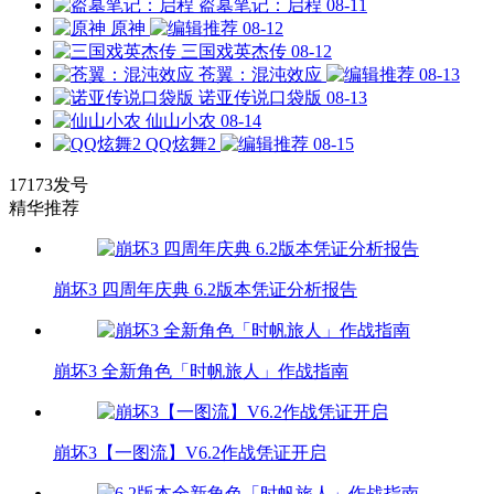
盗墓笔记：启程
08-11
原神
08-12
三国戏英杰传
08-12
苍翼：混沌效应
08-13
诺亚传说口袋版
08-13
仙山小农
08-14
QQ炫舞2
08-15
17173发号
精华推荐
崩坏3 四周年庆典 6.2版本凭证分析报告
崩坏3 全新角色「时帆旅人」作战指南
崩坏3【一图流】V6.2作战凭证开启