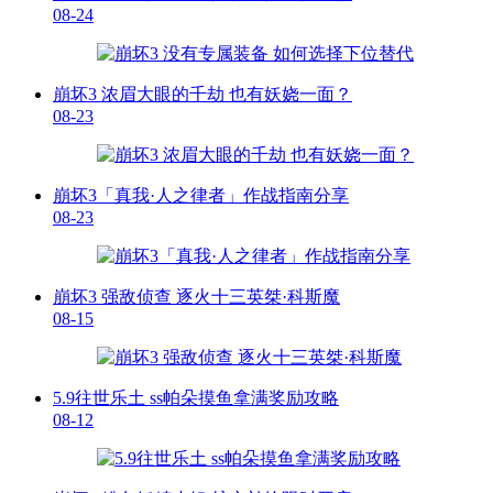
08-24
崩坏3 浓眉大眼的千劫 也有妖娆一面？
08-23
崩坏3「真我·人之律者」作战指南分享
08-23
崩坏3 强敌侦查 逐火十三英桀·科斯魔
08-15
5.9往世乐土 ss帕朵摸鱼拿满奖励攻略
08-12