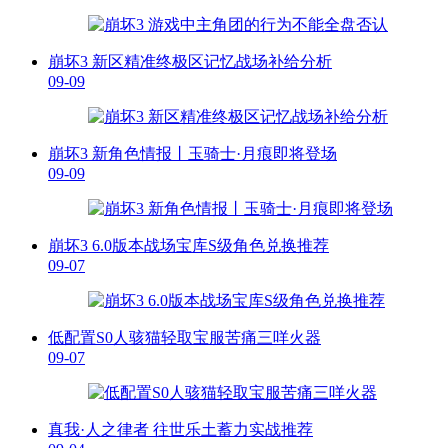
崩坏3 新区精准终极区记忆战场补给分析
09-09
崩坏3 新角色情报丨玉骑士·月痕即将登场
09-09
崩坏3 6.0版本战场宝库S级角色兑换推荐
09-07
低配置S0人骇猫轻取宝服苦痛三咩火器
09-07
真我·人之律者 往世乐土蓄力实战推荐