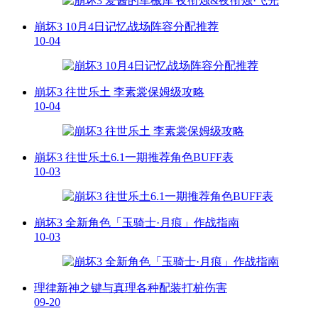
崩坏3 10月4日记忆战场阵容分配推荐
10-04
崩坏3 往世乐土 李素裳保姆级攻略
10-04
崩坏3 往世乐土6.1一期推荐角色BUFF表
10-03
崩坏3 全新角色「玉骑士·月痕」作战指南
10-03
理律新神之键与真理各种配装打桩伤害
09-20