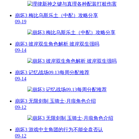
崩坏3 梅比乌斯乐土（中配）攻略分享
09-19
崩坏3 彼岸双生角色解析 彼岸双生强吗
09-14
崩坏3 记忆战场09.13每周分配推荐
09-14
崩坏3 无限剑制 玉骑士·月痕角色介绍
09-12
崩坏3 游戏中主角团的行为不能全盘否认
09-12