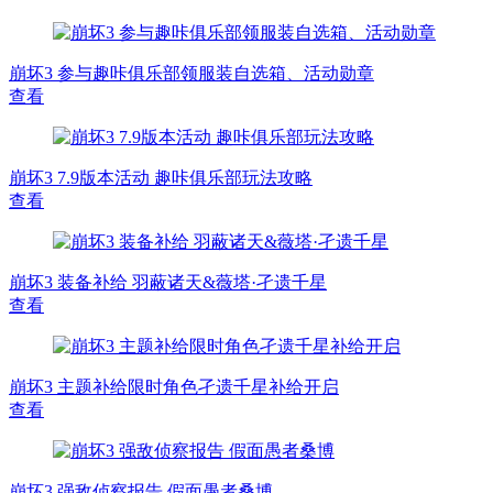
崩坏3 参与趣咔俱乐部领服装自选箱、活动勋章
查看
崩坏3 7.9版本活动 趣咔俱乐部玩法攻略
查看
崩坏3 装备补给 羽蔽诸天&薇塔·孑遗千星
查看
崩坏3 主题补给限时角色孑遗千星补给开启
查看
崩坏3 强敌侦察报告 假面愚者桑博