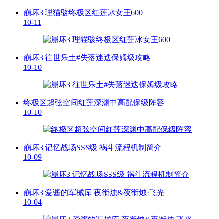
崩坏3 理猫骇终极区红莲冰女王600
10-11
崩坏3 往世乐土#失落迷迭保姆级攻略
10-10
终极区超弦空间红莲深渊中高配保级阵容
10-10
崩坏3 记忆战场SSS级 祸斗流程机制简介
10-09
崩坏3 爱酱的军械库 夜衔烛&夜衔烛·飞光
10-04