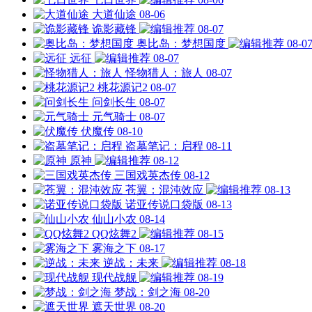
大道仙途
08-06
诡影藏锋
08-07
奥比岛：梦想国度
08-0
远征
08-07
怪物猎人：旅人
08-07
桃花源记2
08-07
问剑长生
08-07
元气骑士
08-07
伏魔传
08-10
盗墓笔记：启程
08-11
原神
08-12
三国戏英杰传
08-12
苍翼：混沌效应
08-13
诺亚传说口袋版
08-13
仙山小农
08-14
QQ炫舞2
08-15
雾海之下
08-17
逆战：未来
08-18
现代战舰
08-19
梦战：剑之海
08-20
遮天世界
08-20