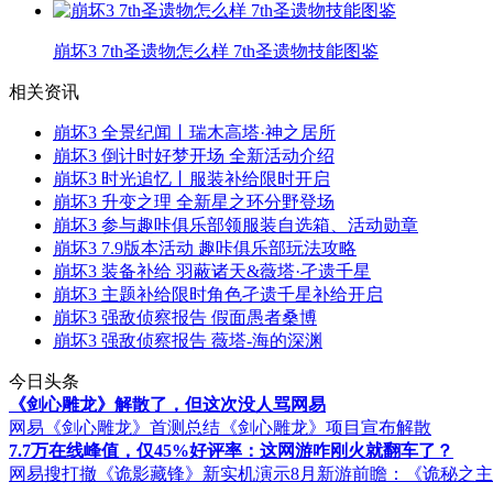
崩坏3 7th圣遗物怎么样 7th圣遗物技能图鉴
相关资讯
崩坏3 全景纪闻丨瑞木高塔·神之居所
崩坏3 倒计时好梦开场 全新活动介绍
崩坏3 时光追忆丨服装补给限时开启
崩坏3 升变之理 全新星之环分野登场
崩坏3 参与趣咔俱乐部领服装自选箱、活动勋章
崩坏3 7.9版本活动 趣咔俱乐部玩法攻略
崩坏3 装备补给 羽蔽诸天&薇塔·孑遗千星
崩坏3 主题补给限时角色孑遗千星补给开启
崩坏3 强敌侦察报告 假面愚者桑博
崩坏3 强敌侦察报告 薇塔-海的深渊
今日头条
《剑心雕龙》解散了，但这次没人骂网易
网易《剑心雕龙》首测总结
《剑心雕龙》项目宣布解散
7.7万在线峰值，仅45%好评率：这网游咋刚火就翻车了？
网易搜打撤《诡影藏锋》新实机演示
8月新游前瞻：《诡秘之