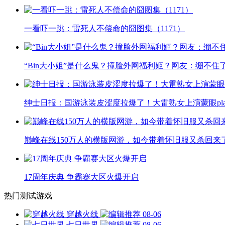
一看吓一跳：雷死人不偿命的囧图集（1171）
“Bin大小姐”是什么鬼？撞脸外网福利姬？网友：绷不住
绅士日报：国游泳装皮涩度拉爆了！大雷熟女上演蒙眼pla
巅峰在线150万人的横版网游，如今带着怀旧服又杀回来
17周年庆典 争霸赛大区火爆开启
热门测试游戏
穿越火线
08-06
七日世界
08-06