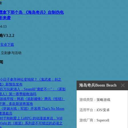
嘿拿下那个岛 《海岛奇兵》自制伪电
影来袭
04-13
V3.2.2
安卓下载
，立刻参与活动
闻
小日子参拜神社变地狱？《鬼武者：剑之
×
道》新预告发布
海岛奇兵Boom Beach
百万玩家涌入，Steam却"褒贬不一"：《雾影
猎人》第一赛季能救场吗
游戏早报：网易《诡影藏锋》腾讯《怪猎》
游戏类型：
策略游戏
开测，多款新游将落地
《穿越火线：军团》开发商 That’s No Moon
适用平台：
iOS/安卓
遭遇裁员
对于刚刚爱上 LitRPG 的动漫迷来说，Will
游戏厂商：
Supercell
Wight 的《摇篮》系列是不可错过的必读之