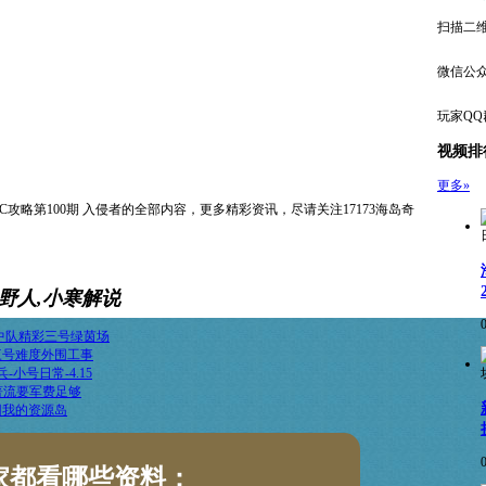
扫描二
微信公
玩家QQ
视频排
更多»
NPC攻略第100期 入侵者的全部内容，更多精彩资讯，尽请关注17173海岛奇
,野人,小寒解说
中队精彩三号绿茵场
兵三号难度外围工事
-小号日常-4.15
土著流要军费足够
回我的资源岛
家都看哪些资料：