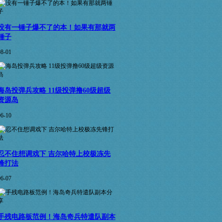
没有一锤子爆不了的本！如果有那就两
锤子
08-01
海岛投弹兵攻略 11级投弹撸60级超级
资源岛
06-10
忍不住想调戏下 吉尔哈特上校极冻先
锋打法
06-07
手残电路板范例！海岛奇兵特遣队副本