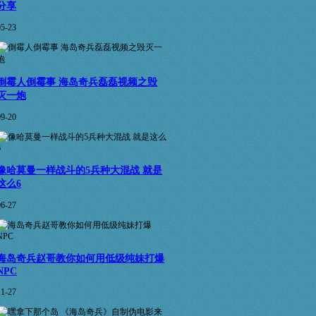
分享
05-23
倒霉人倒霉事 海岛奇兵磊磊视频之毁
灭一炮
09-20
像哈莫曼一样战斗的5兵种大混战 就是
这么6
06-27
海岛奇兵赵哥教你如何用低级纯妹打爆
NPC
11-27