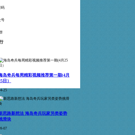
维码
众号
群
行
海岛奇兵每周精彩视频推荐第一期(4月
25日）
04-25
新思路新想法 海岛奇兵玩家另类姿势
挑滑块
09-07