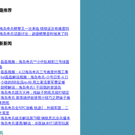
题推荐
海岛奇兵螃蟹又一次来临 猜猜这次有难度吗
海岛奇兵话题讨论：超级螃蟹是时候来了吗
新新闻
·
磊磊视频：海岛奇兵**小中队精彩三号绿茵
场
·
磊磊视频：4.22海岛奇兵三号难度外围工事
·
hgl磊磊解说视频：海岛奇兵-小号日常-4.15
·
小徐的BB实况ep-66 用土著流要军费足够
·
甜橙解说：海岛奇兵1 干回我的资源岛
·
海岛奇兵团灭大神：纯妹子怒吼无损打锁定
·
海岛奇兵 新英雄伊娃使用小技巧之胖妹子偷
本怒吼
·
海岛奇兵全NPC攻略 轨迹2，外籍军团，二
十英里
·
海岛奇兵娱乐解说第79期 钢铁意志步兵爆本
·
海岛奇兵潇洒J解说：步医妹冰打3原型玩家
兵