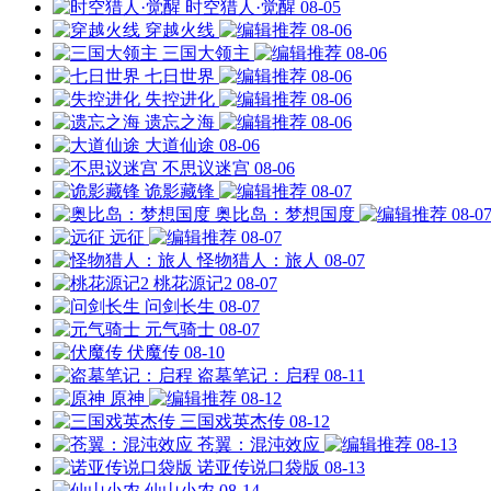
时空猎人·觉醒
08-05
穿越火线
08-06
三国大领主
08-06
七日世界
08-06
失控进化
08-06
遗忘之海
08-06
大道仙途
08-06
不思议迷宫
08-06
诡影藏锋
08-07
奥比岛：梦想国度
08-0
远征
08-07
怪物猎人：旅人
08-07
桃花源记2
08-07
问剑长生
08-07
元气骑士
08-07
伏魔传
08-10
盗墓笔记：启程
08-11
原神
08-12
三国戏英杰传
08-12
苍翼：混沌效应
08-13
诺亚传说口袋版
08-13
仙山小农
08-14