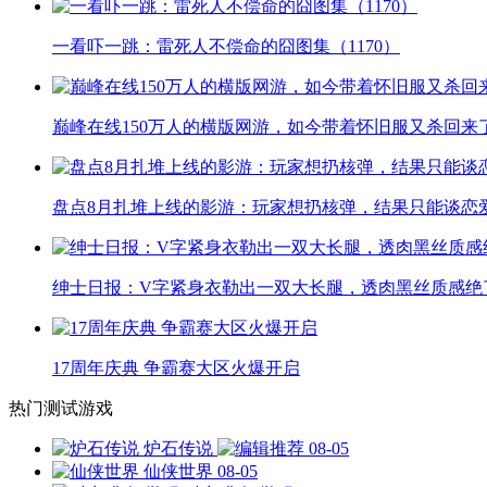
一看吓一跳：雷死人不偿命的囧图集（1170）
巅峰在线150万人的横版网游，如今带着怀旧服又杀回来
盘点8月扎堆上线的影游：玩家想扔核弹，结果只能谈恋
绅士日报：V字紧身衣勒出一双大长腿，透肉黑丝质感绝
17周年庆典 争霸赛大区火爆开启
热门测试游戏
炉石传说
08-05
仙侠世界
08-05