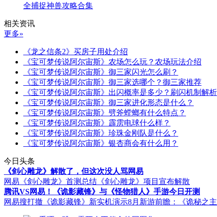
全捕捉神兽攻略合集
相关资讯
更多»
《龙之信条2》买房子用处介绍
《宝可梦传说阿尔宙斯》农场怎么玩？农场玩法介绍
《宝可梦传说阿尔宙斯》御三家闪光怎么刷？
《宝可梦传说阿尔宙斯》御三家选哪个？御三家推荐
《宝可梦传说阿尔宙斯》出闪概率是多少？刷闪机制解析
《宝可梦传说阿尔宙斯》御三家进化形态是什么？
《宝可梦传说阿尔宙斯》劈斧螳螂有什么特点？
《宝可梦传说阿尔宙斯》霹雳电球什么样？
《宝可梦传说阿尔宙斯》珍珠金刚队是什么？
《宝可梦传说阿尔宙斯》银杏商会有什么用？
今日头条
《剑心雕龙》解散了，但这次没人骂网易
网易《剑心雕龙》首测总结
《剑心雕龙》项目宣布解散
腾讯VS网易！《诡影藏锋》与《怪物猎人》手游今日开测
网易搜打撤《诡影藏锋》新实机演示
8月新游前瞻：《诡秘之