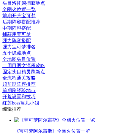
头目洛托姆捕获地点
全幽火位置一览
前期开荒宝可梦
后期阵容搭配推荐
中期阵容搭配
捕获用宝可梦
强力阵容搭配
强力宝可梦排名
五个隐藏地点
全地图头目位置
二周目图文流程攻略
固定头目精灵刷新点
全流程通关攻略
超前期阵容推荐
前期刷经验地点
开荒设置和技巧
红莲boss裙儿小姐
编辑推荐
《宝可梦阿尔宙斯》全幽火位置一览