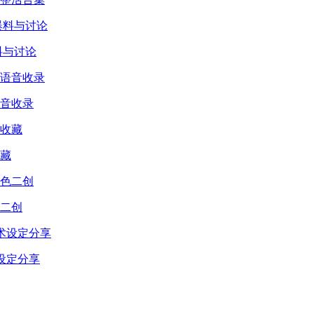
料与讨论
音收录
藏
二创
设定分享