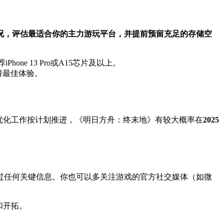
况，评估最适合你的主力游玩平台，并提前预留充足的存储空
hone 13 Pro或A15芯片及以上。
得最佳体验。
优化工作按计划推进，《明日方舟：终末地》有较大概率在
2025
过任何关键信息。你也可以多关注游戏的官方社交媒体（如微
和开拓。