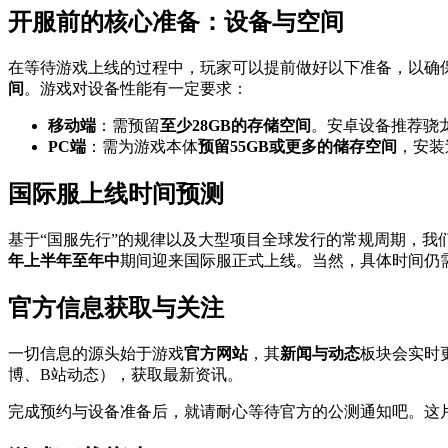
开服前的核心准备：设备与空间
在等待游戏上线的过程中，玩家可以提前做好以下准备，以确
间
。游戏对设备性能有一定要求：
移动端
：需预留
至少28GB的存储空间
。安卓设备推荐骁龙8+
PC端
：需为游戏本体
预留55GB或更多的储存空间
，安装
国际服上线时间预测
基于“国服先行”的规律以及大型项目全球发行的常规周期，
年上半年至年中
期间迎来国际服正式上线。当然，具体时间仍
官方信息获取与关注
一切信息的源头始于游戏
官方网站
，其
新闻与动态
板块会实时
博、B站动态），获取最新资讯。
完成预约与设备准备后，就请耐心等待官方的公测通知吧。这片