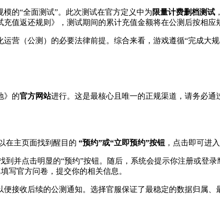
模的“全面测试”。此次测试在官方定义中为
限量计费删档测试
试充值返还规则》，测试期间的累计充值金额将在公测后按相应
化运营（公测）的必要法律前提。综合来看，游戏遵循“完成大规
地》的
官方网站
进行。这是最核心且唯一的正规渠道，请务必通
可以在主页面找到醒目的
“预约”或“立即预约”按钮
，点击即可进入
找到并点击明显的“预约”按钮。随后，系统会提示你注册或登录
真填写官方问卷，提交你的相关信息。
以便接收后续的公测通知。选择官服保证了最稳定的数据归属、