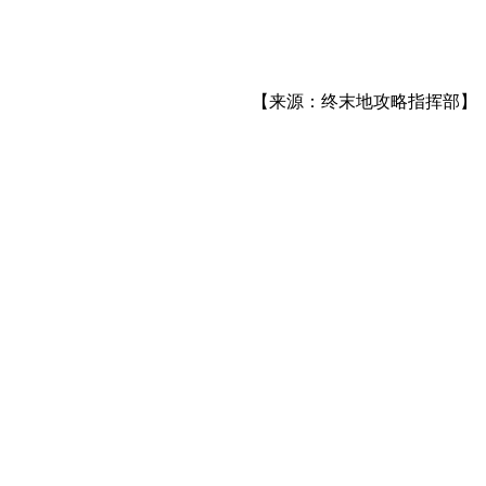
【来源：终末地攻略指挥部】