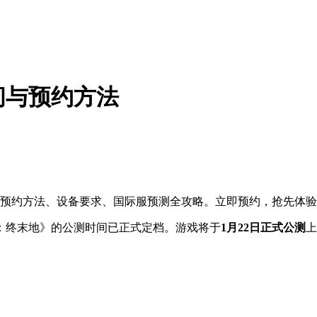
间与预约方法
方预约方法、设备要求、国际服预测全攻略。立即预约，抢先体
：终末地》的公测时间已正式定档。游戏将于
1月22日正式公测
上