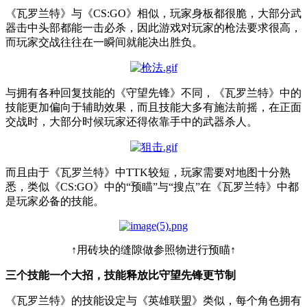
《瓦罗兰特》与《CS:GO》相似，玩家身板都很脆，大部分武
器击中头部都能一击必杀，因此游戏对玩家的枪法要求很高，
而玩家交战往往在一瞬间就能决出胜负。
与拥有各种回复技能的《守望先锋》不同，《瓦罗兰特》中的
技能更加偏向于辅助效果，而且技能大多有施法前摇，在正面
交战时，大部分时候玩家还得依靠手中的武器杀人。
而且由于《瓦罗兰特》中TTK较短，玩家需要对地图十分熟
悉，类似《CS:GO》中的“预瞄”与“搜点”在《瓦罗兰特》中都
是玩家必备的技能。
↑用砖块的缝隙做参照物进行预瞄↑
三个技能一个大招，技能释放比守望先锋更节制
《瓦罗兰特》的技能设定与《英雄联盟》类似，每个角色拥有