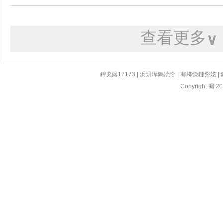
查看更多
∨
鍏充簬17173
|
浜烘墠鎷涜仒
|
骞垮憡鏈嶅姟
|
Copyright 漏 200