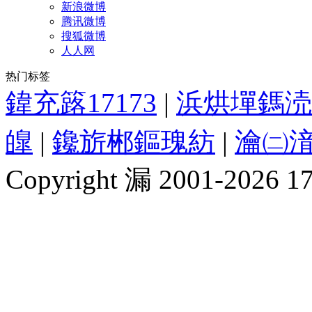
新浪微博
腾讯微博
搜狐微博
人人网
热门标签
鍏充簬17173
|
浜烘墠鎷涜
皥
|
鑱旂郴鏂瑰紡
|
瀹㈡湇
Copyright 漏 2001-2026 1717