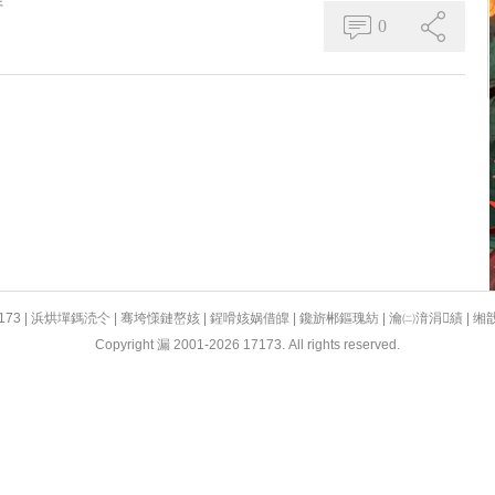
行
0
173
|
浜烘墠鎷涜仒
|
骞垮憡鏈嶅姟
|
鍟嗗姟娲借皥
|
鑱旂郴鏂瑰紡
|
瀹㈡湇涓績
|
缃
Copyright 漏 2001-2026 17173. All rights reserved.