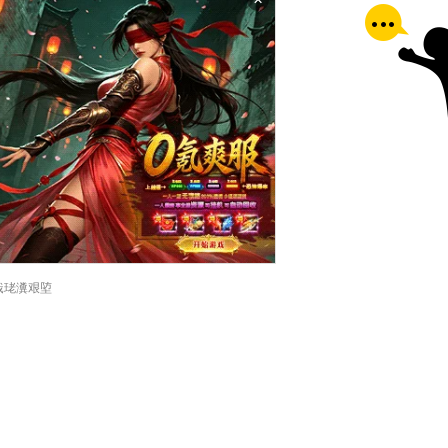
×
戠珯瀵艰埅