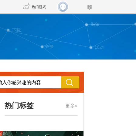
热门游戏
DNF
传奇4
剑网3旗舰版
新天龙八部
自由
诛仙世界
新仙侠5
热门标签
更多»