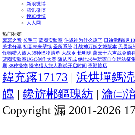
新浪微博
腾讯微博
搜狐微博
人人网
热门标签
寥寥之音
长明玉
蓝圈实验室
斗战神为什么凉了
日蚀觉醒9月1
美术分享
初音未来壁纸
圣所系统
斗战神万妖之城版本
无畏契
怪物猎人旅人38种怪物清单
大战令
长明珠
燕云十六声战令值
蓝圈实验室UGC创作大赛
随从养成
绝地求生玩家自创玩法征
期
38种怪物
怪物猎人旅人测试开启时间
夜勤旅店
鍏充簬17173
|
浜烘墠鎷涜
皥
|
鑱旂郴鏂瑰紡
|
瀹㈡湇
Copyright 漏 2001-2026 1717