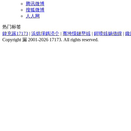
腾讯微博
搜狐微博
人人网
热门标签
鍏充簬17173
|
浜烘墠鎷涜仒
|
骞垮憡鏈嶅姟
|
鍟嗗姟娲借皥
|
鑱
Copyright 漏 2001-2026 17173. All rights reserved.