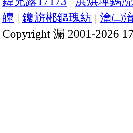
鍏充簬17173
|
浜烘墠鎷涜
皥
|
鑱旂郴鏂瑰紡
|
瀹㈡湇
Copyright 漏 2001-2026 1717