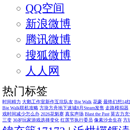
QQ空间
新浪微博
腾讯微博
搜狐微博
人人网
热门标签
时间精力
大鹅工作室新作互坑队友
Big Walk
花豪
最终幻想14
Big Walk联机攻略
方块方舟地下迷城8月Steam发售
走路模拟器
戏时间减少怎么办
2026花魁赛
真实声场
Blast the Past
莫古力充
三变
30岁玩家游戏选择变化
红莲节执行委员
像素沙盒生存
方