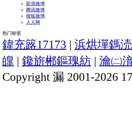
新浪微博
腾讯微博
搜狐微博
人人网
热门标签
鍏充簬17173
|
浜烘墠鎷涜
皥
|
鑱旂郴鏂瑰紡
|
瀹㈡湇
Copyright 漏 2001-2026 1717