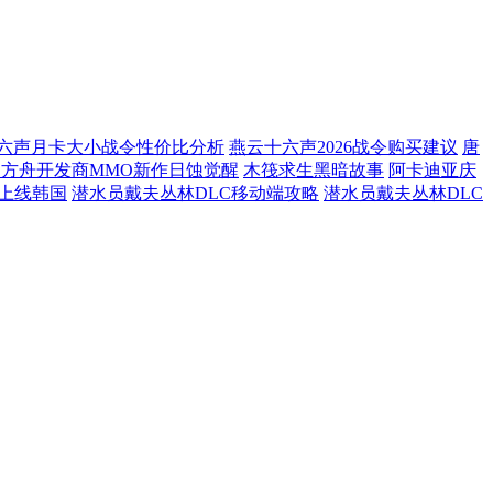
六声月卡大小战令性价比分析
燕云十六声2026战令购买建议
唐
方舟开发商MMO新作日蚀觉醒
木筏求生黑暗故事
阿卡迪亚庆
日上线韩国
潜水员戴夫丛林DLC移动端攻略
潜水员戴夫丛林DLC