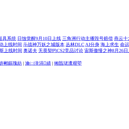
面具系统
日蚀觉醒9月10日上线
三角洲行动主播毁号赔偿
燕云十
动上线时间
斗战神万妖之城版本
丛林DLC
AI分身
海上求生
命运
斯上线时间
奥诺夫
无畏契约CS2竞品讨论
宙斯傲慢之神8月26
旂郴鏂瑰紡
|
瀹㈡湇涓績
|
缃戠珯瀵艰埅