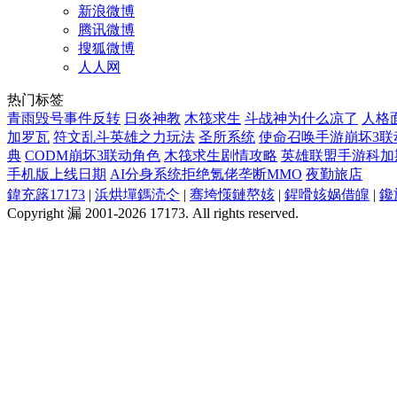
新浪微博
腾讯微博
搜狐微博
人人网
热门标签
青雨毁号事件反转
日炎神教
木筏求生
斗战神为什么凉了
人格
加罗瓦
符文乱斗英雄之力玩法
圣所系统
使命召唤手游崩坏3联
典
CODM崩坏3联动角色
木筏求生剧情攻略
英雄联盟手游科加
手机版上线日期
AI分身系统拒绝氪佬垄断MMO
夜勤旅店
鍏充簬17173
|
浜烘墠鎷涜仒
|
骞垮憡鏈嶅姟
|
鍟嗗姟娲借皥
|
鑱
Copyright 漏 2001-2026 17173. All rights reserved.