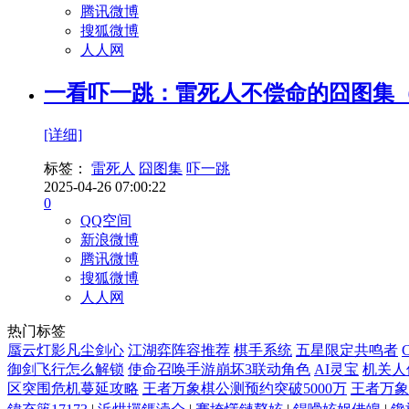
腾讯微博
搜狐微博
人人网
一看吓一跳：雷死人不偿命的囧图集（
[详细]
标签：
雷死人
囧图集
吓一跳
2025-04-26 07:00:22
0
QQ空间
新浪微博
腾讯微博
搜狐微博
人人网
热门标签
蜃云灯影凡尘剑心
江湖弈阵容推荐
棋手系统
五星限定共鸣者
御剑飞行怎么解锁
使命召唤手游崩坏3联动角色
AI灵宝
机关人
区突围危机蔓延攻略
王者万象棋公测预约突破5000万
王者万象