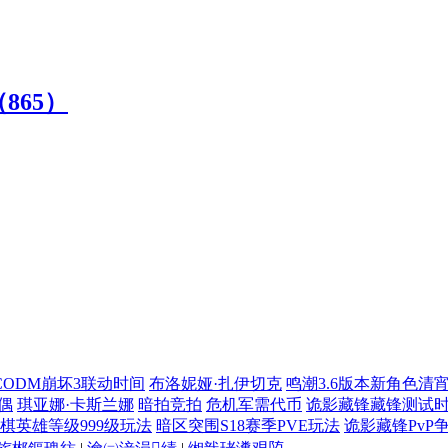
865）
CODM崩坏3联动时间
布洛妮娅·扎伊切克
鸣潮3.6版本新角色清
偶
琪亚娜·卡斯兰娜
暗拍竞拍
危机军需代币
诡影藏锋藏锋测试
棋英雄等级999级玩法
暗区突围S18赛季PVE玩法
诡影藏锋PvP