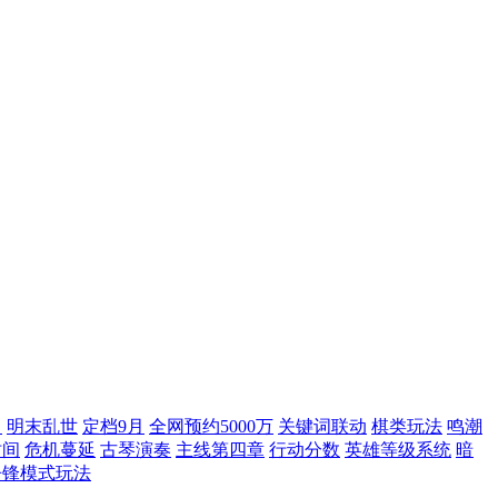
宵
明末乱世
定档9月
全网预约5000万
关键词联动
棋类玩法
鸣潮
时间
危机蔓延
古琴演奏
主线第四章
行动分数
英雄等级系统
暗
争锋模式玩法