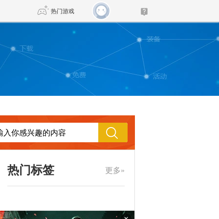
热门游戏
DNF
传奇4
剑网3旗舰版
新天龙八部
自由
诛仙世界
新仙侠5
热门标签
更多»