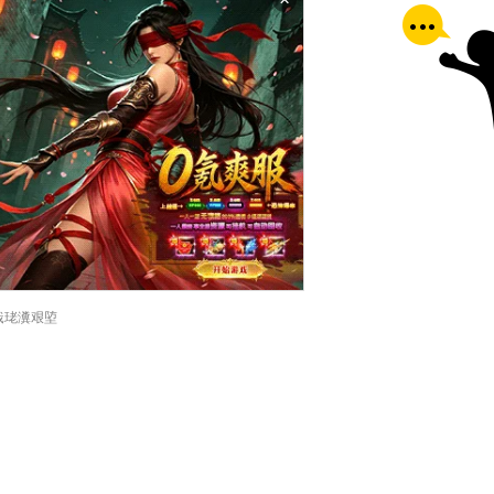
×
戠珯瀵艰埅