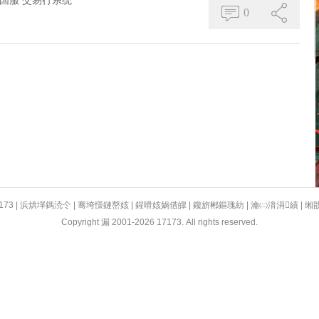
国服
交易行系统
0
173
|
浜烘墠鎷涜仒
|
骞垮憡鏈嶅姟
|
鍟嗗姟娲借皥
|
鑱旂郴鏂瑰紡
|
瀹㈡湇涓績
|
缃
Copyright 漏 2001-2026 17173. All rights reserved.