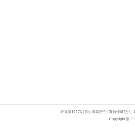
鍏充簬17173
|
浜烘墠鎷涜仒
|
骞垮憡鏈嶅姟
|
Copyright 漏 200