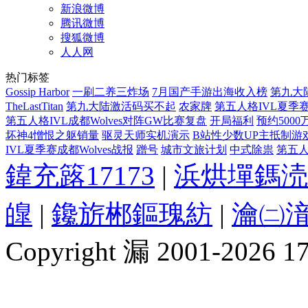
新浪微博
腾讯微博
搜狐微博
人人网
热门标签
Gossip Harbor
一刷二养三炸场
7月国产手游出海收入榜
第九大
TheLastTitan
第九大陆激活码买不起
农家牌
第五人格IVL夏季
第五人格IVL成都Wolves对阵GW比赛复盘
开局福利
预约5000
坏神4憎恨之躯销量
驱灵天师实机演示
B站性少数UP主抵制游
IVL夏季赛成都Wolves战报
蹭号
城市文旅计划
中式除祟
第五人
鍏充簬17173
|
浜烘墠鎷涜
皥
|
鑱旂郴鏂瑰紡
|
瀹㈡湇
Copyright 漏 2001-2026 1717