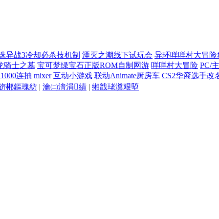
珠异战3冷却必杀技机制
湮灭之潮线下试玩会
异环咩咩村大冒险
龙骑士之墓
宝可梦绿宝石正版ROM自制网游
咩咩村大冒险
PC/
000连抽
mixer
互动小游戏
联动Animate厨房车
CS2华裔选手改
旂郴鏂瑰紡
|
瀹㈡湇涓績
|
缃戠珯瀵艰埅