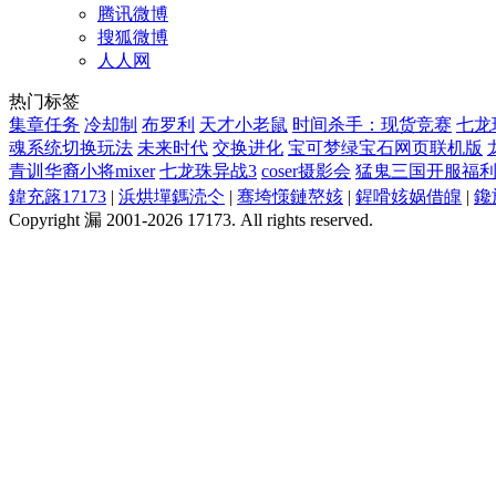
腾讯微博
搜狐微博
人人网
热门标签
集章任务
冷却制
布罗利
天才小老鼠
时间杀手：现货竞赛
七龙
魂系统切换玩法
未来时代
交换进化
宝可梦绿宝石网页联机版
青训华裔小将mixer
七龙珠异战3
coser摄影会
猛鬼三国开服福利1
鍏充簬17173
|
浜烘墠鎷涜仒
|
骞垮憡鏈嶅姟
|
鍟嗗姟娲借皥
|
鑱
Copyright 漏 2001-2026 17173. All rights reserved.