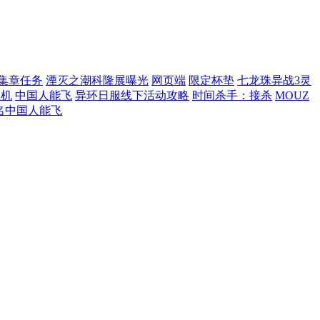
集章任务
湮灭之潮科隆展曝光
网页端
限定杯垫
七龙珠异战3灵
主机
中国人能飞
异环日服线下活动攻略
时间杀手：接杀
MOUZ
名中国人能飞