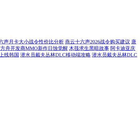
六声月卡大小战令性价比分析
燕云十六声2026战令购买建议
唐
方舟开发商MMO新作日蚀觉醒
木筏求生黑暗故事
阿卡迪亚庆
日上线韩国
潜水员戴夫丛林DLC移动端攻略
潜水员戴夫丛林DLC