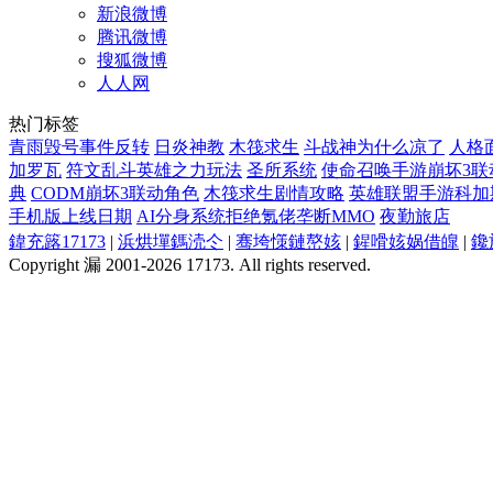
新浪微博
腾讯微博
搜狐微博
人人网
热门标签
青雨毁号事件反转
日炎神教
木筏求生
斗战神为什么凉了
人格
加罗瓦
符文乱斗英雄之力玩法
圣所系统
使命召唤手游崩坏3联
典
CODM崩坏3联动角色
木筏求生剧情攻略
英雄联盟手游科加
手机版上线日期
AI分身系统拒绝氪佬垄断MMO
夜勤旅店
鍏充簬17173
|
浜烘墠鎷涜仒
|
骞垮憡鏈嶅姟
|
鍟嗗姟娲借皥
|
鑱
Copyright 漏 2001-2026 17173. All rights reserved.