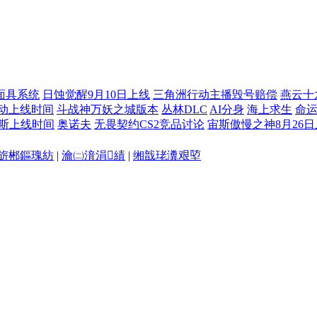
面具系统
日蚀觉醒9月10日上线
三角洲行动主播毁号赔偿
燕云十
动上线时间
斗战神万妖之城版本
丛林DLC
AI分身
海上求生
命运
斯上线时间
奥诺夫
无畏契约CS2竞品讨论
宙斯傲慢之神8月26
旂郴鏂瑰紡
|
瀹㈡湇涓績
|
缃戠珯瀵艰埅