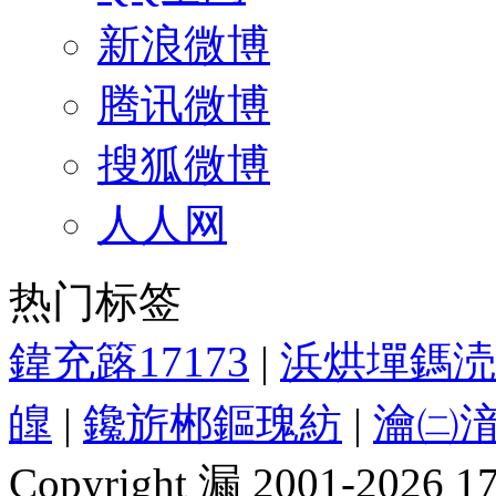
新浪微博
腾讯微博
搜狐微博
人人网
热门标签
鍏充簬17173
|
浜烘墠鎷涜
皥
|
鑱旂郴鏂瑰紡
|
瀹㈡湇
Copyright 漏 2001-2026 1717