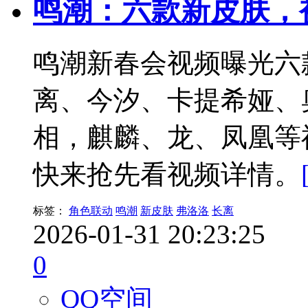
鸣潮：六款新皮肤，
鸣潮新春会视频曝光六
离、今汐、卡提希娅、
相，麒麟、龙、凤凰等
快来抢先看视频详情。
标签：
角色联动
鸣潮
新皮肤
弗洛洛
长离
2026-01-31 20:23:25
0
QQ空间