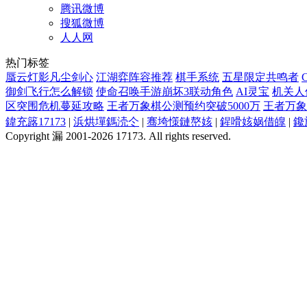
腾讯微博
搜狐微博
人人网
热门标签
蜃云灯影凡尘剑心
江湖弈阵容推荐
棋手系统
五星限定共鸣者
御剑飞行怎么解锁
使命召唤手游崩坏3联动角色
AI灵宝
机关人
区突围危机蔓延攻略
王者万象棋公测预约突破5000万
王者万象
鍏充簬17173
|
浜烘墠鎷涜仒
|
骞垮憡鏈嶅姟
|
鍟嗗姟娲借皥
|
鑱
Copyright 漏 2001-2026 17173. All rights reserved.