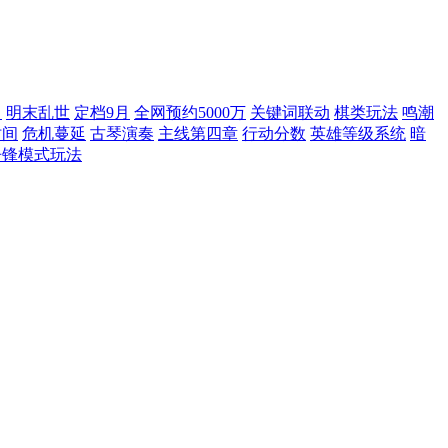
宵
明末乱世
定档9月
全网预约5000万
关键词联动
棋类玩法
鸣潮
时间
危机蔓延
古琴演奏
主线第四章
行动分数
英雄等级系统
暗
争锋模式玩法