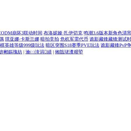
CODM崩坏3联动时间
布洛妮娅·扎伊切克
鸣潮3.6版本新角色清
偶
琪亚娜·卡斯兰娜
暗拍竞拍
危机军需代币
诡影藏锋藏锋测试
棋英雄等级999级玩法
暗区突围S18赛季PVE玩法
诡影藏锋PvP
旂郴鏂瑰紡
|
瀹㈡湇涓績
|
缃戠珯瀵艰埅