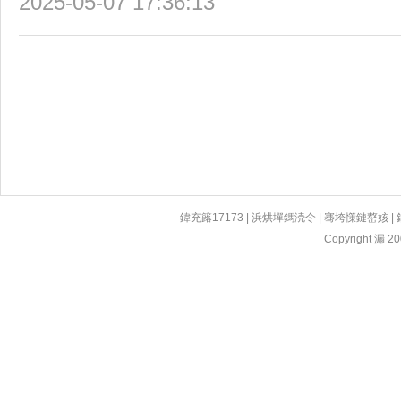
2025-05-07 17:36:13
鍏充簬17173
|
浜烘墠鎷涜仒
|
骞垮憡鏈嶅姟
|
Copyright 漏 200