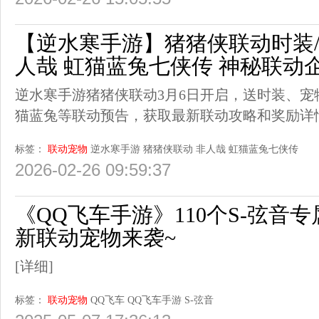
【逆水寒手游】猪猪侠联动时装/配
人哉 虹猫蓝兔七侠传 神秘联动
逆水寒手游猪猪侠联动3月6日开启，送时装、
猫蓝兔等联动预告，获取最新联动攻略和奖励详
标签：
联动宠物
逆水寒手游
猪猪侠联动
非人哉
虹猫蓝兔七侠传
2026-02-26 09:59:37
《QQ飞车手游》110个S-弦音
新联动宠物来袭~
[详细]
标签：
联动宠物
QQ飞车
QQ飞车手游
S-弦音