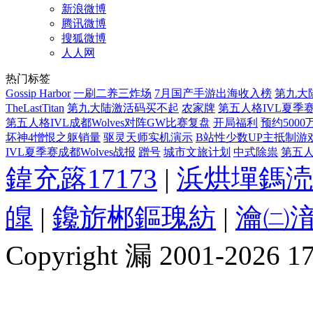
新浪微博
腾讯微博
搜狐微博
人人网
热门标签
Gossip Harbor
一刷二养三炸场
7月国产手游出海收入榜
第九大
TheLastTitan
第九大陆激活码买不起
农家牌
第五人格IVL夏季
第五人格IVL成都Wolves对阵GW比赛复盘
开局福利
预约5000
坏神4憎恨之躯销量
驱灵天师实机演示
B站性少数UP主抵制游
IVL夏季赛成都Wolves战报
蹭号
城市文旅计划
中式除祟
第五人
鍏充簬17173
|
浜烘墠鎷涜
皥
|
鑱旂郴鏂瑰紡
|
瀹㈡湇
Copyright 漏 2001-2026 1717