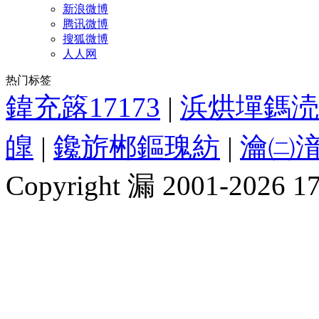
新浪微博
腾讯微博
搜狐微博
人人网
热门标签
鍏充簬17173
|
浜烘墠鎷涜
皥
|
鑱旂郴鏂瑰紡
|
瀹㈡湇
Copyright 漏 2001-2026 1717