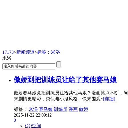
新闻频道
17173
>
新闻频道
>
标签：米浴
米浴
傲娇到把训练员让给了其他赛马娘
傲娇赛马娘竟把训练员让给其他马娘？漫画笑点不断，阿
来剧情更精彩，类似雌小鬼风格，快来围观~
[详细]
标签：
米浴
赛马娘
训练员
漫画
傲娇
2025-11-22 22:09:12
0
QQ空间