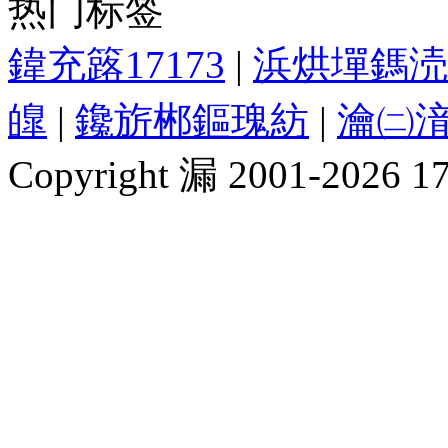
热门标签
鍏充簬17173
|
浜烘墠鎷涜
皥
|
鑱旂郴鏂瑰紡
|
瀹㈡湇
Copyright 漏 2001-2026 1717