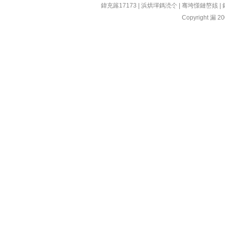
鍏充簬17173
|
浜烘墠鎷涜仒
|
骞垮憡鏈嶅姟
|
Copyright 漏 200