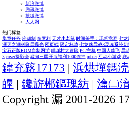
新浪微博
腾讯微博
搜狐微博
人人网
热门标签
集章任务
冷却制
布罗利
天才小老鼠
时间杀手：现货竞赛
七龙
湮灭之潮科隆展曝光
网页端
限定杯垫
七龙珠异战3灵魂系统切
宝石正版ROM自制网游
咩咩村大冒险
PC/主机
中国人能飞
异
3
coser摄影会
猛鬼三国开服福利1000连抽
mixer
互动小游戏
联动
鍏充簬17173
|
浜烘墠鎷涜
皥
|
鑱旂郴鏂瑰紡
|
瀹㈡湇
Copyright 漏 2001-2026 1717