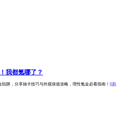
年！我都氪哪了？
金陷阱，分享抽卡技巧与外观保值攻略，理性氪金必看指南！
[详