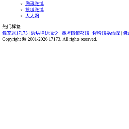
腾讯微博
搜狐微博
人人网
热门标签
鍏充簬17173
|
浜烘墠鎷涜仒
|
骞垮憡鏈嶅姟
|
鍟嗗姟娲借皥
|
鑱
Copyright 漏 2001-2026 17173. All rights reserved.