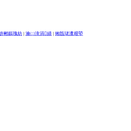
旂郴鏂瑰紡
|
瀹㈡湇涓績
|
缃戠珯瀵艰埅