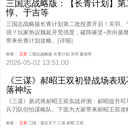
三国志战略版：【长青计划】第
惇、于吉等
三国志战略版长青计划第二批投票开启！关羽、
强？玩家热议魏延开荒强度，破阵摧坚+所向披
带来长青计划攻略。
[详细]
标签：
王异
三国志战略版
长青计划
关羽
夏侯惇
2026-05-02 13:51:00
《三谋》郝昭王双初登战场表现
落神坛
《三谋》新武将郝昭王双实战评测：郝昭提升司
兵刃队但怕谋略队。下面为大家带来郝昭王双攻
标签：
王异
三国：谋定天下
三谋
郝昭
王双