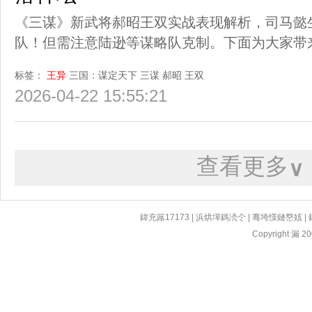
《三谋》新武将郝昭王双实战表现解析，司马懿
队！但需注意陆逊等谋略队克制。下面为大家带
标签：
王异
三国：谋定天下
三谋
郝昭
王双
2026-04-22 15:55:21
查看更多
∨
鍏充簬17173
|
浜烘墠鎷涜仒
|
骞垮憡鏈嶅姟
|
Copyright 漏 200