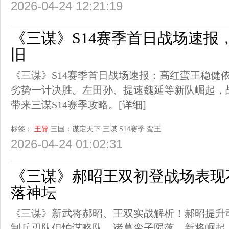
2026-04-24 12:21:19
《三谋》S14赛季首日战场速报
旧
《三谋》S14赛季首日战场速报：高红蛮王稳健
劣势一计决胜。左田孙、提速魏延等新队崛起，
带来三谋S14赛季攻略。
[详细]
标签：
王异
三国：谋定天下
三谋
S14赛季
蛮王
2026-04-24 01:02:31
《三谋》郝昭王双初登战场表现
落神坛
《三谋》新武将郝昭、王双实战解析！郝昭提升
制兵刃队但怕谋略队。诸葛蛮子陨落，新将崛起