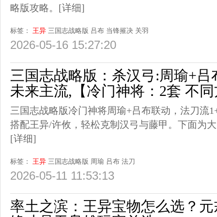
略版攻略。
[详细]
标签：
王异
三国志战略版
吕布
当锋摧决
关羽
2026-05-16 15:27:20
三国志战略版：杀汉弓:周瑜+吕布
未来主流,【冷门神将：2套 不
三国志战略版冷门神将周瑜+吕布联动，法刀流1+
搭配王异/许攸，轻松克制汉弓与藤甲。下面为
[详细]
标签：
王异
三国志战略版
周瑜
吕布
法刀
2026-05-11 11:53:13
率土之滨：王异宝物怎么选？元