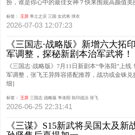
扮，谁是你心中的最佳女神？快来围观高颜值美
标签：
王异
率土之滨
三国
女武将
球衣
2026-07-03 12:07:23
《三国志·战略版》新增六大拓
军调整，探秘新剧本治军武将！
《三国志·战略版》7月11日新剧本“争洛阳”上
军调整，张飞王异阵容搭配推荐，战功或金铢兑
细]
标签：
王异
三国志·战略版
争洛阳
拓印战法
张飞
2026-06-25 22:31:41
《三谋》S15新武将吴国太及新