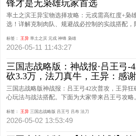
锋才是无枭雄玩家首选
率土之滨王异宝物选择攻略：元戎需高红度+枭
选！详解克制肉队、规避战必控制的实战搭配，
标签：
王异
率土之滨
元戎
神锋
枭雄
2026-05-11 11:43:27
三国志战略版：神战报·吕王弓-
砍3.3万，法刀真牛，王异：感
三国志战略版神战报：吕王弓42次普攻，王异狂砍
心玩法与战法搭配。下面为大家带来吕王弓攻略
标签：
王异
三国志战略版
吕王弓
吕布
法刀
2026-05-02 13:53:49