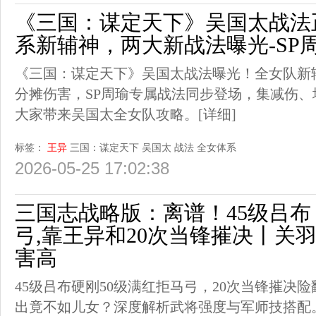
《三国：谋定天下》吴国太战法
系新辅神，两大新战法曝光-SP
《三国：谋定天下》吴国太战法曝光！全女队新
分摊伤害，SP周瑜专属战法同步登场，集减伤
大家带来吴国太全女队攻略。
[详细]
标签：
王异
三国：谋定天下
吴国太
战法
全女体系
2026-05-25 17:02:38
三国志战略版：离谱！45级吕布
弓,靠王异和20次当锋摧决丨关
害高
45级吕布硬刚50级满红拒马弓，20次当锋摧决
出竟不如儿女？深度解析武将强度与军师技搭配