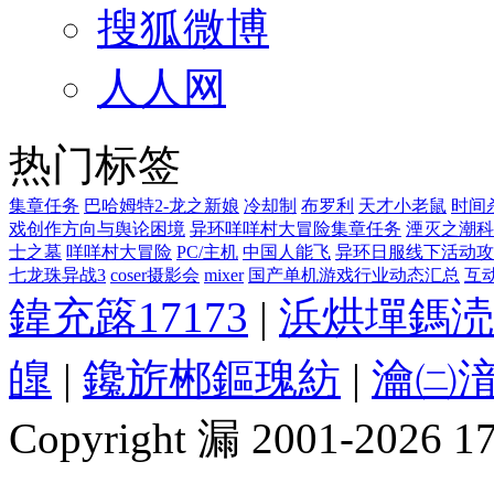
搜狐微博
人人网
热门标签
集章任务
巴哈姆特2-龙之新娘
冷却制
布罗利
天才小老鼠
时间
戏创作方向与舆论困境
异环咩咩村大冒险集章任务
湮灭之潮科
士之墓
咩咩村大冒险
PC/主机
中国人能飞
异环日服线下活动攻
七龙珠异战3
coser摄影会
mixer
国产单机游戏行业动态汇总
互
鍏充簬17173
|
浜烘墠鎷涜
皥
|
鑱旂郴鏂瑰紡
|
瀹㈡湇
Copyright 漏 2001-2026 1717