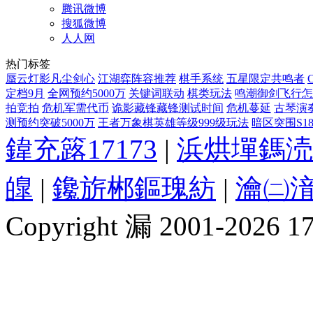
腾讯微博
搜狐微博
人人网
热门标签
蜃云灯影凡尘剑心
江湖弈阵容推荐
棋手系统
五星限定共鸣者
定档9月
全网预约5000万
关键词联动
棋类玩法
鸣潮御剑飞行怎
拍竞拍
危机军需代币
诡影藏锋藏锋测试时间
危机蔓延
古琴演
测预约突破5000万
王者万象棋英雄等级999级玩法
暗区突围S1
鍏充簬17173
|
浜烘墠鎷涜
皥
|
鑱旂郴鏂瑰紡
|
瀹㈡湇
Copyright 漏 2001-2026 1717