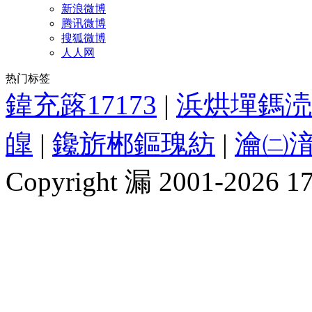
新浪微博
腾讯微博
搜狐微博
人人网
热门标签
鍏充簬17173
|
浜烘墠鎷涜
皥
|
鑱旂郴鏂瑰紡
|
瀹㈡湇
Copyright 漏 2001-2026 1717