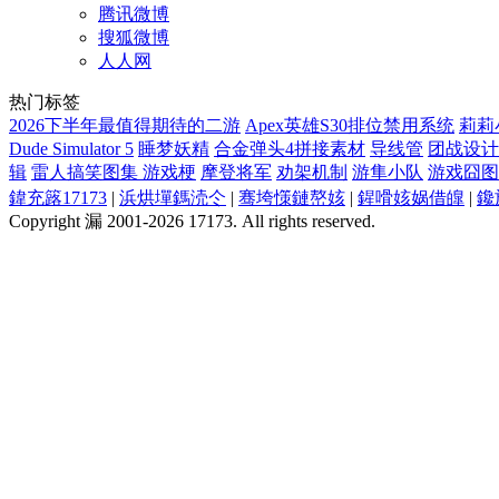
腾讯微博
搜狐微博
人人网
热门标签
2026下半年最值得期待的二游
Apex英雄S30排位禁用系统
莉莉
Dude Simulator 5
睡梦妖精
合金弹头4拼接素材
导线管
团战设计
辑
雷人搞笑图集 游戏梗
摩登将军
劝架机制
游隼小队
游戏囧图集
鍏充簬17173
|
浜烘墠鎷涜仒
|
骞垮憡鏈嶅姟
|
鍟嗗姟娲借皥
|
鑱
Copyright 漏 2001-2026 17173. All rights reserved.