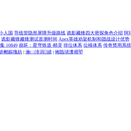
小人国
导线管隐形屏障升级路线
诡影藏锋四大密探角色介绍
阿
诡影藏锋藏锋测试首测时间
Apex英雄劝架机制和团战设计优势
 10849
崩坏：星穹铁道·精灵
排位体系
位移体系
传奇禁用系
旂郴鏂瑰紡
|
瀹㈡湇涓績
|
缃戠珯瀵艰埅