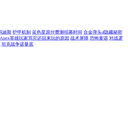
玛迪斯
护甲机制
蓝色星原付费测招募时间
合金弹头4隐藏秘密
Apex英雄玩家骂完还回来玩的原因
战术屏障
恐怖童谣
对战逻
统
坦克战争诺曼底