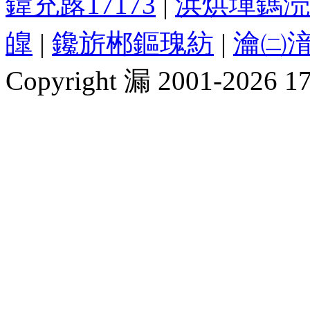
鍏充簬17173
|
浜烘墠鎷涜
皥
|
鑱旂郴鏂瑰紡
|
瀹㈡湇
Copyright 漏 2001-2026 1717