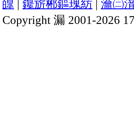
皥
|
鑱旂郴鏂瑰紡
|
瀹㈡湇
Copyright 漏 2001-2026 1717