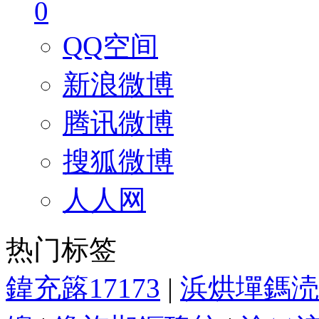
0
QQ空间
新浪微博
腾讯微博
搜狐微博
人人网
热门标签
鍏充簬17173
|
浜烘墠鎷涜