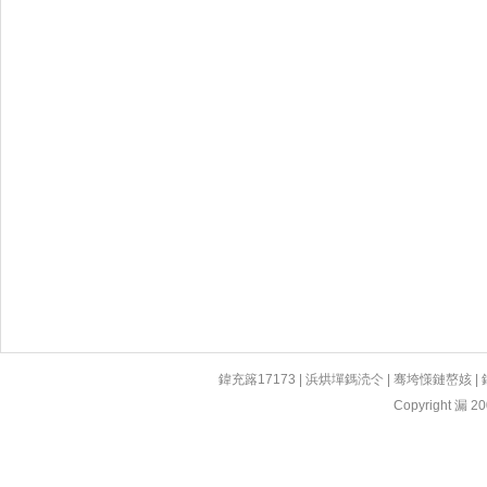
鍏充簬17173
|
浜烘墠鎷涜仒
|
骞垮憡鏈嶅姟
|
Copyright 漏 200