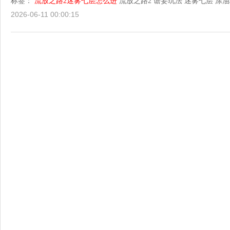
标签：
流放之路2迷雾七层怎么进
流放之路2
谵妄玩法
迷雾七层
涂油
2026-06-11 00:00:15