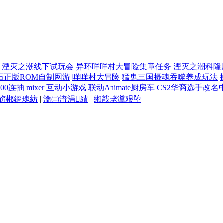
湮灭之潮线下试玩会
异环咩咩村大冒险集章任务
湮灭之潮科隆
石正版ROM自制网游
咩咩村大冒险
猛鬼三国摄魂吞噬养成玩法
00连抽
mixer
互动小游戏
联动Animate厨房车
CS2华裔选手改名
旂郴鏂瑰紡
|
瀹㈡湇涓績
|
缃戠珯瀵艰埅