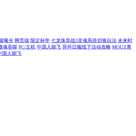
展曝光
网页端
限定杯垫
七龙珠异战3灵魂系统切换玩法
未来时
摄魂吞噬
PC/主机
中国人能飞
异环日服线下活动攻略
MOUZ青
中国人能飞