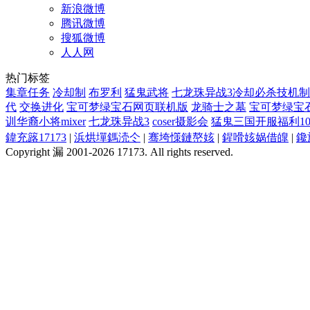
新浪微博
腾讯微博
搜狐微博
人人网
热门标签
集章任务
冷却制
布罗利
猛鬼武将
七龙珠异战3冷却必杀技机制
代
交换进化
宝可梦绿宝石网页联机版
龙骑士之墓
宝可梦绿宝
训华裔小将mixer
七龙珠异战3
coser摄影会
猛鬼三国开服福利10
鍏充簬17173
|
浜烘墠鎷涜仒
|
骞垮憡鏈嶅姟
|
鍟嗗姟娲借皥
|
鑱
Copyright 漏 2001-2026 17173. All rights reserved.