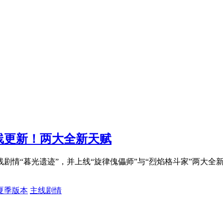
线更新！两大全新天赋
主线剧情“暮光遗迹”，并上线“旋律傀儡师”与“烈焰格斗家”两
夏季版本
主线剧情