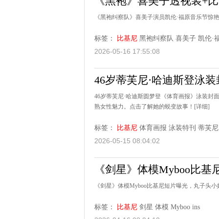
《黑袍》喜美子透视装+
《黑袍纠察队》喜美子演员凯伦·福原音乐节惊
标签：
比基尼
黑袍纠察队
喜美子
凯伦·
2026-05-16 17:55:08
46岁蒂芙尼·哈迪斯登泳
46岁蒂芙尼·哈迪斯圆梦登《体育画报》泳装
熟女性魅力。点击了解她的蜕变故事！
[详细]
标签：
比基尼
体育画报
泳装特刊
蒂芙尼
2026-05-15 08:04:02
《剑星》体模Myboo比
《剑星》体模Myboo比基尼短片曝光，丸子头
标签：
比基尼
剑星
体模
Myboo
ins