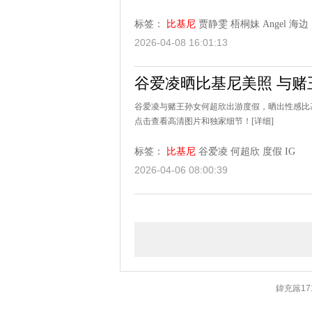
标签：
比基尼
贾静雯
梧桐妹
Angel
海边
2026-04-08 16:01:13
谷爱凌晒比基尼美照 与
谷爱凌与赌王孙女何超欣出游度假，晒出性感比
点击查看高清图片和独家细节！
[详细]
标签：
比基尼
谷爱凌
何超欣
度假
IG
2026-04-06 08:00:39
鍏充簬17