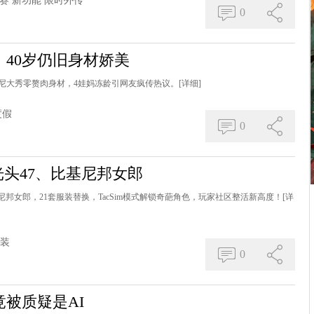
赛
新功能
限时外传
0
40岁仍旧身材娇美
尼大秀零赘肉身材，4娃妈冻龄引网友疯传热议。
[详细]
度假
0
光头47、比基尼邦女郎
尼邦女郎，21套服装替换，TacSim模式解锁奇葩角色，玩家社区整活新高度！
[详
装
0
被质疑是AI