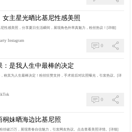
》女主星光晒比基尼性感美照
ty晒比基尼性感美照，分享夏日生活瞬间，展现角色外率真魅力，粉丝热议！
[详细]
arty
Instagram
0
果：是我人生中最棒的决定
效果，称其为人生最棒决定！粉丝狂赞支持，手术前后对比照曝光，引发热议。
[详
ikTok
0
梧桐妹晒海边比基尼照
G粉丝破25万，展现青春自信魅力，引发网友热议。点击查看美照详情。
[详细]