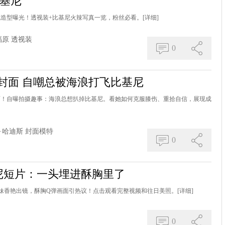
比基尼
艳造型曝光！透视装+比基尼火辣写真一览，粉丝必看。
[详细]
福原
透视装
0
装封面 自嘲总被海浪打飞比基尼
封面！自曝拍摄趣事：海浪总想扒掉比基尼。看她如何克服膝伤、重拾自信，展现成
·哈迪斯
封面模特
0
基尼短片：一头埋进酥胸里了
小妹香艳出镜，酥胸Q弹画面引热议！点击观看完整视频和往日美照。
[详细]
0