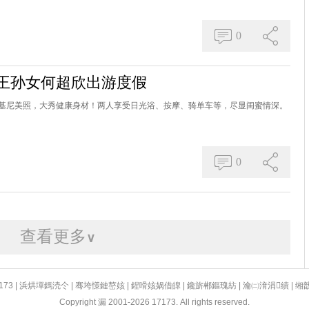
0
赌王孙女何超欣出游度假
基尼美照，大秀健康身材！两人享受日光浴、按摩、骑单车等，尽显闺蜜情深。
0
查看更多
∨
173
|
浜烘墠鎷涜仒
|
骞垮憡鏈嶅姟
|
鍟嗗姟娲借皥
|
鑱旂郴鏂瑰紡
|
瀹㈡湇涓績
|
缃
Copyright 漏 2001-2026 17173. All rights reserved.