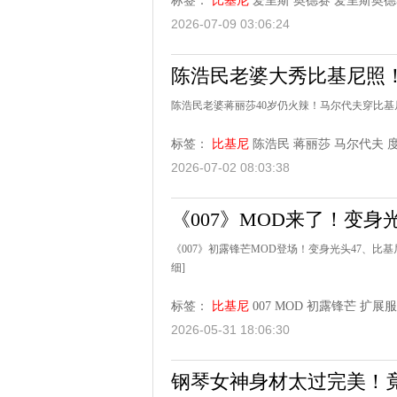
标签：
比基尼
爱里斯 奥德赛
爱里斯奥德
2026-07-09 03:06:24
陈浩民老婆大秀比基尼照！
陈浩民老婆蒋丽莎40岁仍火辣！马尔代夫穿比基
标签：
比基尼
陈浩民
蒋丽莎
马尔代夫
2026-07-02 08:03:38
《007》MOD来了！变身
《007》初露锋芒MOD登场！变身光头47、比基
细]
标签：
比基尼
007
MOD
初露锋芒
扩展服
2026-05-31 18:06:30
钢琴女神身材太过完美！竟