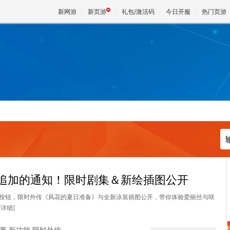
新网游
新页游
礼包/激活码
今日开服
热门页游
魔兽
天堂
王权与
能追加的通知！限时剧集＆新绘插图公开
别”按钮，限时外传《风花的夏日准备》与全新泳装插图公开，带你体验爱丽丝与咲
[详细]