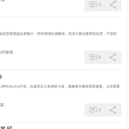
0
娘造型展现超反差魅力，绝对领域性感吸睛。高清大图合集即刻欣赏，不容错
绝对领域
0
D
神MelinaYor打造，比基尼女主角身材火辣，视频展示极致视觉盛宴。点击观看
装
0