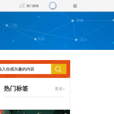
热门游戏
DNF
传奇4
剑网3旗舰版
新天龙八部
自由
诛仙世界
新仙侠5
热门标签
更多»