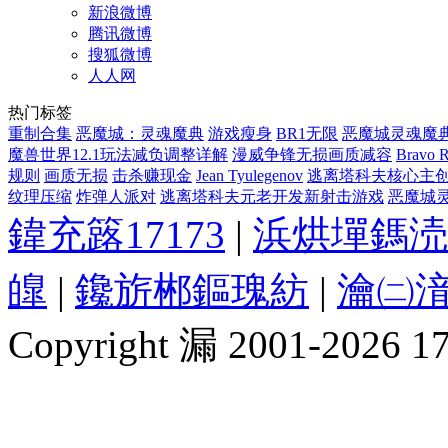
新浪微博
腾讯微博
搜狐微博
人人网
热门标签
重制合集
恶魔城：灵魂魔典
游戏瘦身
BR1无限
恶魔城灵魂魔
魔兽世界12.1玩法减负调整详解
漫威争锋无损画质减容
Bravo 
规则
画质无损
击杀赚现金
Jean Tyulegenov
逃离塔科夫核心主创离职新
纹理压缩
炸弹人派对
逃离塔科夫元老开发新射击游戏
恶魔城灵魂
鍏充簬17173
|
浜烘墠鎷涜
皥
|
鑱旂郴鏂瑰紡
|
瀹㈡湇
Copyright 漏 2001-2026 1717